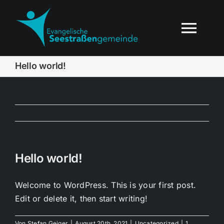
Zum
Inhalt
Togg
springen
Navi
Hello world!
Gottesdienste
Angebote
Wer wir sind
Hello world!
Kontakt
Welcome to WordPress. This is your first post.
Edit or delete it, then start writing!
Unsere App
Von
Stefan Geiger
|
August 20th, 2021
|
Uncategorized
|
1