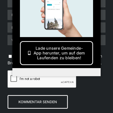
Lade unsere Gemeinde-
App herunter, um auf dem
Meinen Namen, E-Mail und Website in diesem
Laufenden zu bleiben!
Browser speichern, bis ich wieder kommentiere.